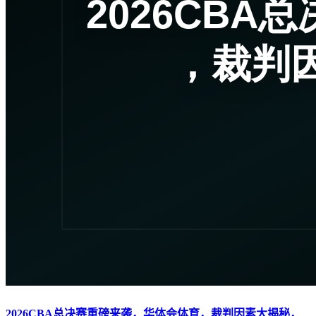
2026CBA总决赛重磅来袭，华体会体育，裁判因素大揭秘，