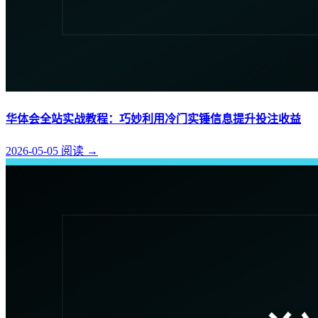
华体会全站实战教程：巧妙利用冷门实锤信息提升投注收益
2026-05-05
阅读
→