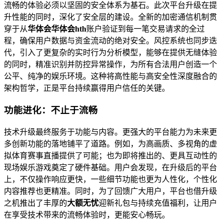
流畅的体验必须以坚固的安全体系为基石。此次平台升级在提
升性能的同时，深化了安全层的建设。全新的加密通信机制贯
穿于从
华体会华体会hth
账户验证到每一笔交易请求的全过
程，确保用户数据与资金流动的绝对安全。风控系统也同步迭
代，引入了更复杂的实时行为分析模型，能够在提供无缝体验
的同时，精准识别并防控异常操作，为所有合法用户创造一个
公平、纯净的娱乐环境。这种将高性能与高安全性深度融合的
架构哲学，正是平台持续赢得用户信任的关键。
功能进化：不止于流畅
技术升级最终服务于功能与内容。更强大的平台能力为未来更
多创新功能的落地铺平了道路。例如，为高画质、多视角的虚
拟体育赛事直播提供了可能；也为即将推出的、更具互动性的
现场娱乐游戏奠定了硬件基础。用户会发现，在升级后的平台
上，不仅操作响应更快，一些细节功能也更为人性化，个性化
内容推荐也更精准。同时，为了回馈广大用户，平台也借升级
之机推出了丰厚的
大额无忧
迎新礼包与持续充值福利，让用户
在享受技术带来的流畅体验时，更能安心畅玩。