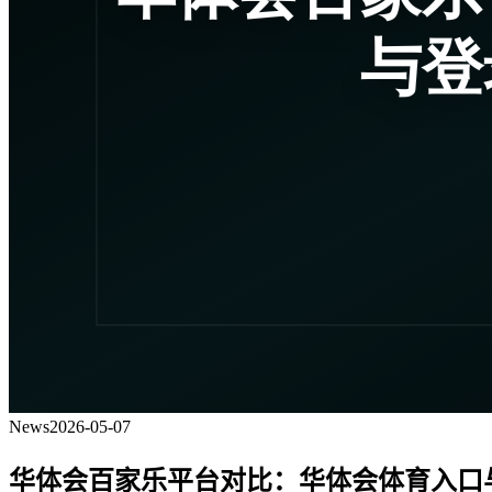
News
2026-05-07
华体会百家乐平台对比：华体会体育入口