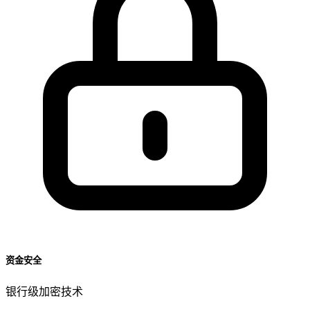
资金安全
银行级加密技术