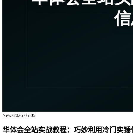
News
2026-05-05
华体会全站实战教程：巧妙利用冷门实锤