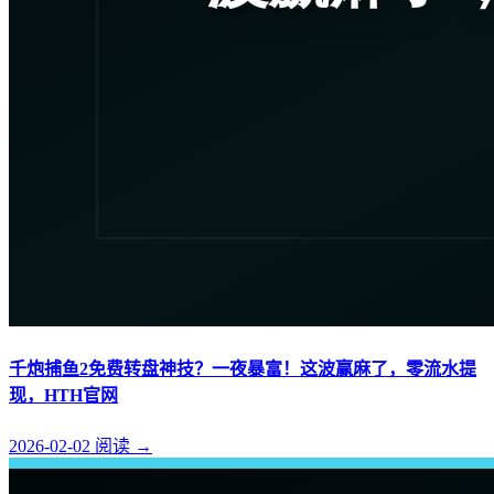
千炮捕鱼2免费转盘神技？一夜暴富！这波赢麻了，零流水提
现，HTH官网
2026-02-02
阅读
→