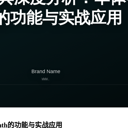
th的功能与实战应用