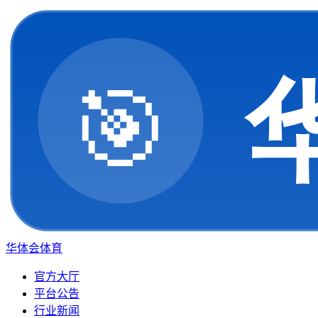
华体会体育
官方大厅
平台公告
行业新闻