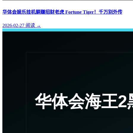
华体会娱乐挂机躺赚招财老虎 Fortune Tiger！千万别外传
2026-02-27
阅读
→