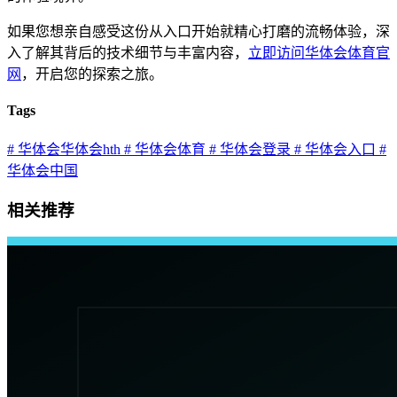
如果您想亲自感受这份从入口开始就精心打磨的流畅体验，深
入了解其背后的技术细节与丰富内容，
立即访问华体会体育官
网
，开启您的探索之旅。
Tags
# 华体会华体会hth
# 华体会体育
# 华体会登录
# 华体会入口
#
华体会中国
相关推荐