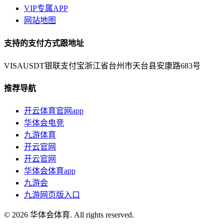
VIP专属APP
网站地图
支持的支付方式跟地址
VISA
USDT
银联
支付宝
浙江省台州市天台县安康路683号
推荐导航
开云体育官网app
华体会电竞
九游体育
开云官网
开云官网
华体会体育app
九游会
九游网页版入口
© 2026 华体会体育. All rights reserved.