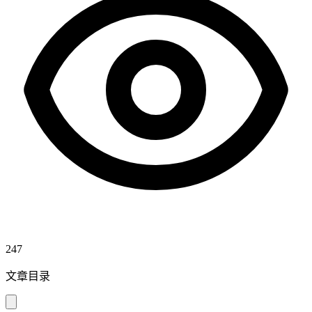
247
文章目录