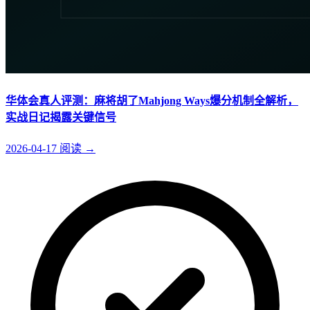
华体会真人评测：麻将胡了Mahjong Ways爆分机制全解析，
实战日记揭露关键信号
2026-04-17
阅读
→