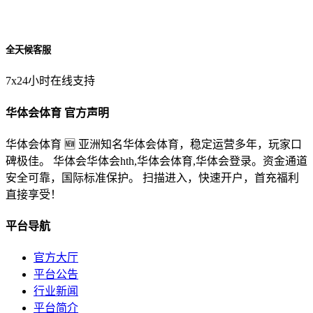
全天候客服
7x24小时在线支持
华体会体育 官方声明
华体会体育 🆕 亚洲知名华体会体育，稳定运营多年，玩家口
碑极佳。 华体会华体会hth,华体会体育,华体会登录。资金通道
安全可靠，国际标准保护。 扫描进入，快速开户，首充福利
直接享受！
平台导航
官方大厅
平台公告
行业新闻
平台简介