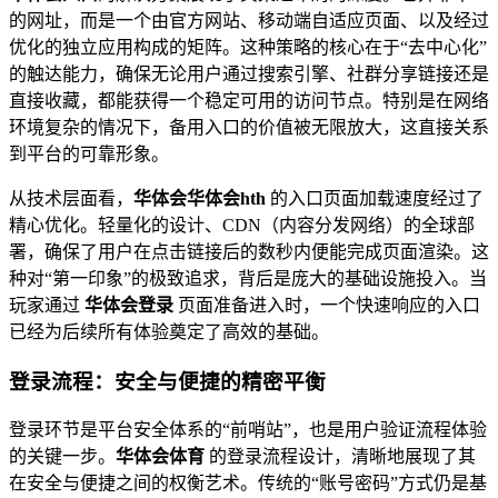
的网址，而是一个由官方网站、移动端自适应页面、以及经过
优化的独立应用构成的矩阵。这种策略的核心在于“去中心化”
的触达能力，确保无论用户通过搜索引擎、社群分享链接还是
直接收藏，都能获得一个稳定可用的访问节点。特别是在网络
环境复杂的情况下，备用入口的价值被无限放大，这直接关系
到平台的可靠形象。
从技术层面看，
华体会华体会hth
的入口页面加载速度经过了
精心优化。轻量化的设计、CDN（内容分发网络）的全球部
署，确保了用户在点击链接后的数秒内便能完成页面渲染。这
种对“第一印象”的极致追求，背后是庞大的基础设施投入。当
玩家通过
华体会登录
页面准备进入时，一个快速响应的入口
已经为后续所有体验奠定了高效的基础。
登录流程：安全与便捷的精密平衡
登录环节是平台安全体系的“前哨站”，也是用户验证流程体验
的关键一步。
华体会体育
的登录流程设计，清晰地展现了其
在安全与便捷之间的权衡艺术。传统的“账号密码”方式仍是基