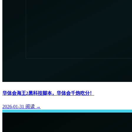
华体会海王2黑科技脚本，华体会千炮吃分！
2026-01-31
阅读
→